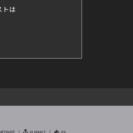
ストは
NDSHIP.
SUBMIT
FS.