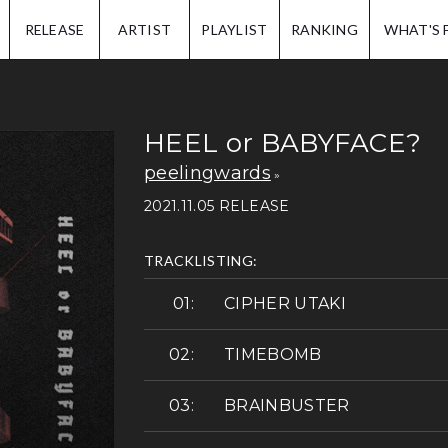
IP.
RELEASE
ARTIST
PLAYLIST
RANKING
WHAT'S 
HEEL or BABYFACE?
peelingwards
2021.11.05 RELEASE
TRACKLISTING:
CIPHER UTAKI
TIMEBOMB
BRAINBUSTER