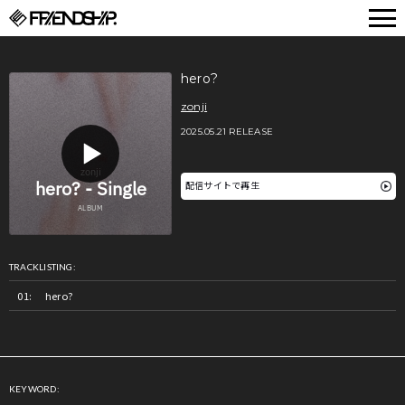
FRIENDSHIP.
hero?
zonji
2025.05.21 RELEASE
配信サイトで再生
TRACKLISTING:
hero?
KEYWORD: