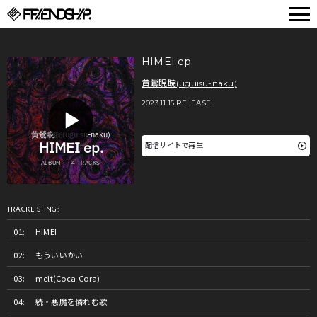
FRIENDSHIP.
HIMEI ep.
黄鶯睍睆(uguisu-naku)
2023.11.15 RELEASE
配信サイトで再生
TRACKLISTING:
HIMEI
もういいかい
melt(Coca-Cora)
続・悪魔を憐れむ歌