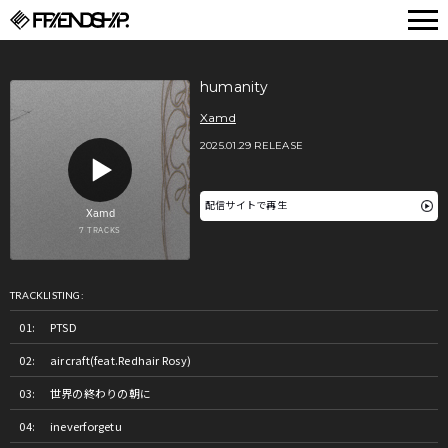
FRIENDSHIP.
humanity
Xamd
2025.01.29 RELEASE
配信サイトで再生
TRACKLISTING:
PTSD
aircraft(feat.Redhair Rosy)
世界の終わりの朝に
ineverforgetu