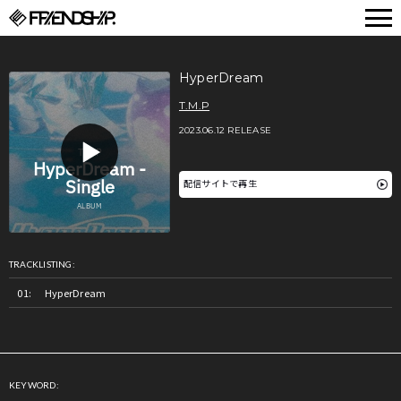
FRIENDSHIP.
HyperDream
T.M.P
2023.06.12 RELEASE
配信サイトで再生
TRACKLISTING:
HyperDream
KEYWORD: