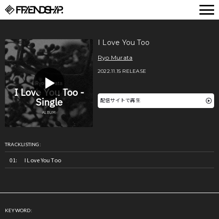
FRIENDSHIP.
I Love You Too
Ryo Murata
2022.11.15 RELEASE
配信サイトで再生
TRACKLISTING:
I Love You Too
KEYWORD: