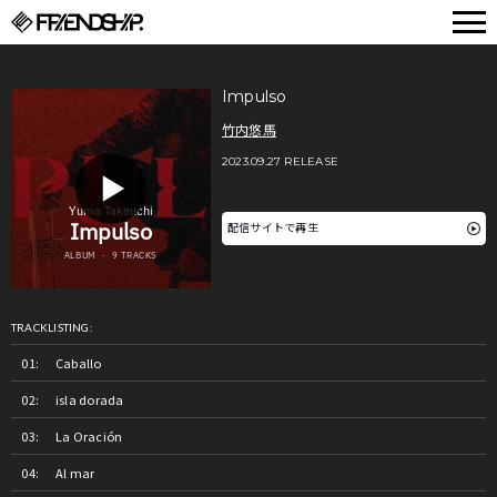
FRIENDSHIP.
Impulso
竹内悠馬
2023.09.27 RELEASE
配信サイトで再生
TRACKLISTING:
Caballo
isla dorada
La Oración
Al mar