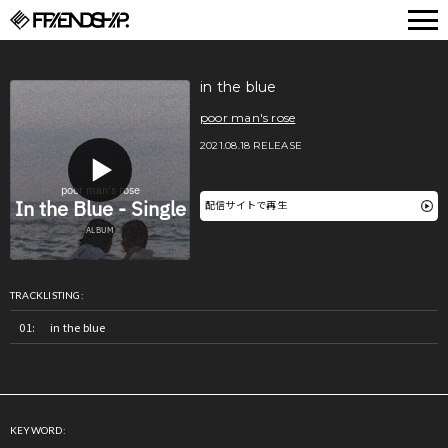
FRIENDSHIP.
in the blue
poor man's rose
2021.08.18 RELEASE
配信サイトで再生
TRACKLISTING:
in the blue
KEYWORD: