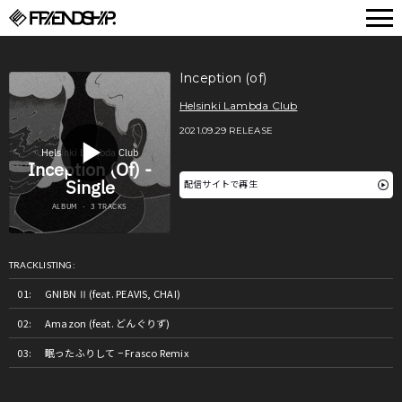
FRIENDSHIP.
Inception (of)
Helsinki Lambda Club
2021.09.29 RELEASE
配信サイトで再生
TRACKLISTING:
GNIBN Ⅱ(feat. PEAVIS, CHAI)
Amazon (feat. どんぐりず)
眠ったふりして − Frasco Remix