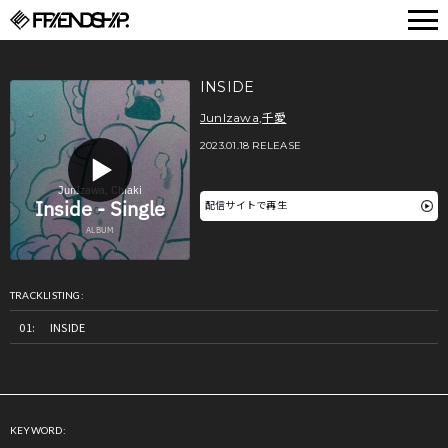
FRIENDSHIP.
INSIDE
JunIzawa
,
千愛
2023.01.18 RELEASE
配信サイトで再生
TRACKLISTING:
INSIDE
KEYWORD: