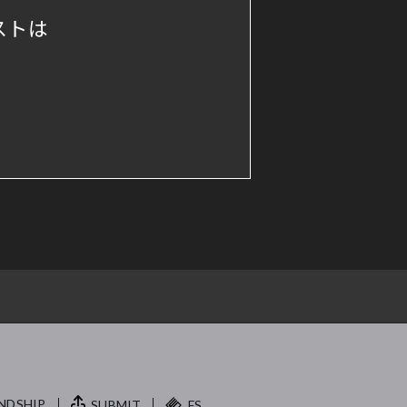
ストは
NDSHIP.
SUBMIT
FS.