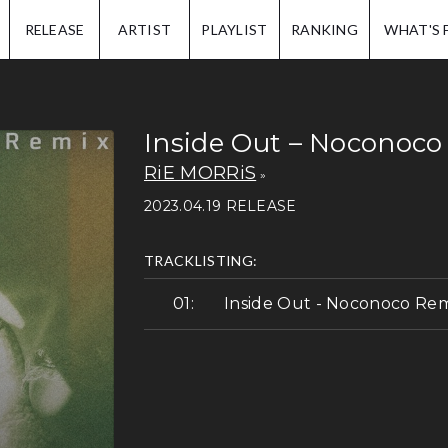
IP.
RELEASE
ARTIST
PLAYLIST
RANKING
WHAT'S 
Inside Out – Noconoco
RiE MORRiS
2023.04.19 RELEASE
TRACKLISTING:
Inside Out - Noconoco Re