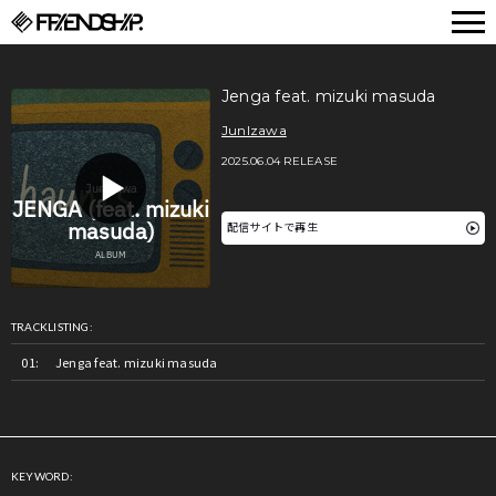
FRIENDSHIP.
Jenga feat. mizuki masuda
JunIzawa
2025.06.04 RELEASE
配信サイトで再生
TRACKLISTING:
Jenga feat. mizuki masuda
KEYWORD: