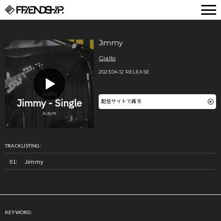
FRIENDSHIP.
Jimmy
Giallo
2023.04.12 RELEASE
配信サイトで再生
TRACKLISTING:
Jimmy
KEYWORD: