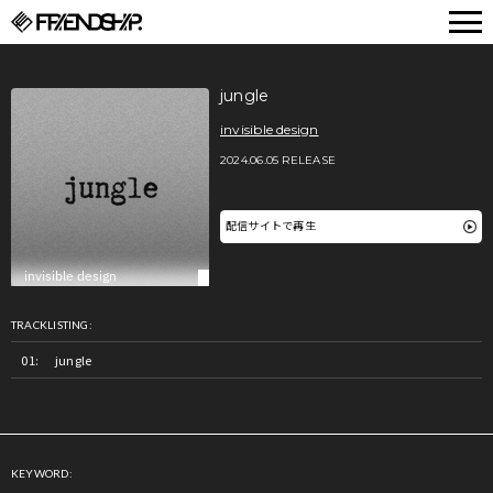
FRIENDSHIP.
jungle
invisible design
2024.06.05 RELEASE
配信サイトで再生
TRACKLISTING:
jungle
KEYWORD: