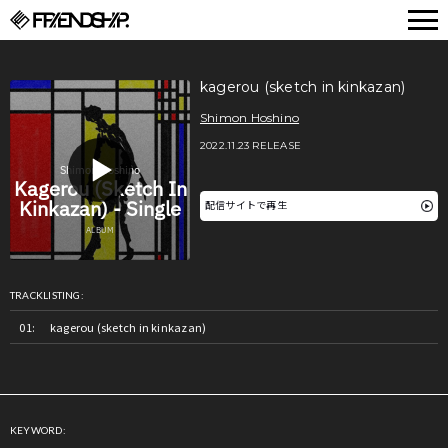
FRIENDSHIP.
kagerou (sketch in kinkazan)
Shimon Hoshino
2022.11.23 RELEASE
配信サイトで再生
TRACKLISTING:
kagerou (sketch in kinkazan)
KEYWORD: