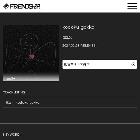
FRIENDSHIP.
kodoku gokko
polly
2024.02.28 RELEASE
配信サイトで再生
TRACKLISTING:
kodoku gokko
KEYWORD: