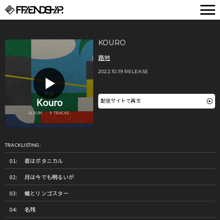
FRIENDSHIP.
KOURO
路地
2022.10.19 RELEASE
配信サイトで再生
TRACKLISTING:
君はボタニカル
月は今でも明るいが
蟻とリンゴスター
名残