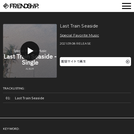
FRIENDSHIP.
Last Train Seaside
Special Favorite Music
2021.09.08 RELEASE
配信サイトで再生
TRACKLISTING:
Last Train Seaside
KEYWORD: