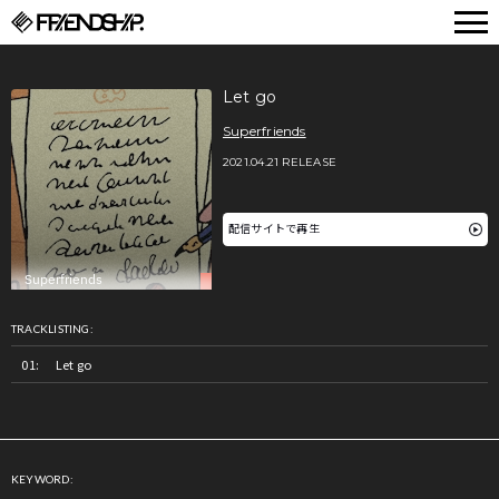
FRIENDSHIP.
Let go
Superfriends
2021.04.21 RELEASE
配信サイトで再生
TRACKLISTING:
Let go
KEYWORD: