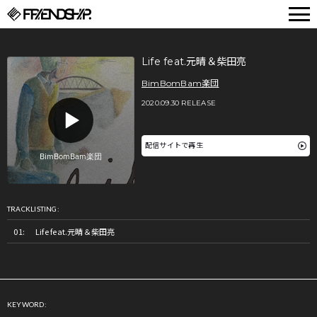
FRIENDSHIP.
Life feat.元晴＆柴田亮
BimBomBam楽団
2020.09.30 RELEASE
配信サイトで再生
TRACKLISTING:
Life feat.元晴＆柴田亮
KEYWORD: