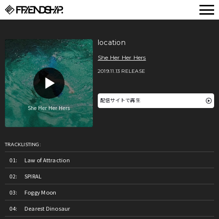
FRIENDSHIP.
location
She Her Her Hers
2019.11.13 RELEASE
配信サイトで再生
TRACKLISTING:
Law of Attraction
SPIRAL
Foggy Moon
Dearest Dinosaur