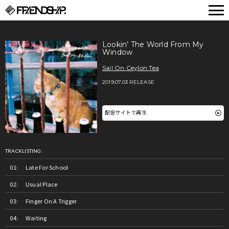
FRIENDSHIP.
Lookin’ The World From My
Window
Sail On Ceylon Tea
2019.07.03 RELEASE
配信サイトで再生
TRACKLISTING:
Late For School
Usual Place
Finger On A Trigger
Waiting