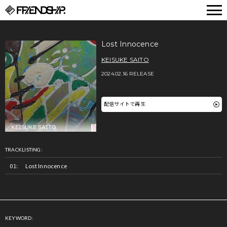
FRIENDSHIP.
Lost Innocence
KEISUKE SAITO
2024.02.16 RELEASE
配信サイトで再生
TRACKLISTING:
Lost Innocence
KEYWORD: