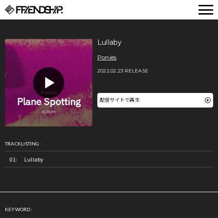
FRIENDSHIP.
Lullaby
Ponies
2022.02.23 RELEASE
配信サイトで再生
TRACKLISTING:
Lullaby
KEYWORD: