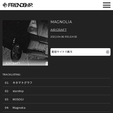
FRIENDSHIP.
MAGNOLIA
AIRCRAFT
2022.04.06 RELEASE
配信サイトで再生
TRACKLISTING:
キネマトグラフ
starship
IKIISOGI
Magnolia