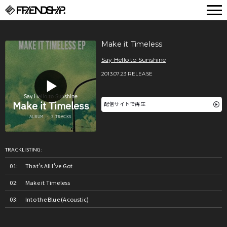
FRIENDSHIP.
Make it Timeless
Say Hello to Sunshine
2013.07.23 RELEASE
配信サイトで再生
TRACKLISTING:
That's All I've Got
Make it Timeless
Into the Blue (Acoustic)