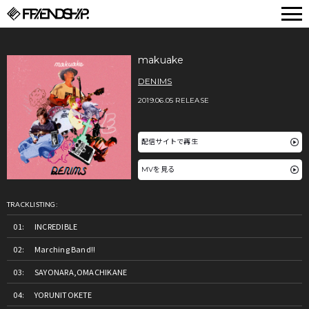
FRIENDSHIP.
makuake
DENIMS
2019.06.05 RELEASE
配信サイトで再生
MVを見る
TRACKLISTING:
INCREDIBLE
Marching Band!!
SAYONARA,OMACHIKANE
YORUNITOKETE