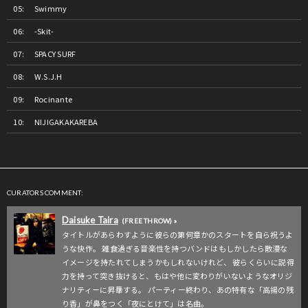
Swimmy
-Skit-
SPACY SURF
W.S.J.H
Rocinante
NIJIGAKAKAREBA
CURATORS COMMENT:
Daisuke Taira
(FREE THROW) »
タイトルがあらわすように彼らの第何章かのスタートを自ら祝うよ
うな快作。 雑食過ぎる音楽性を持つバンドはもしかしたら散漫な
イメージを持たれてしまうかもしれないけれど、 彼らくらいに説得
力を持って突き抜けると、もはや他に変わりがいないようなオリジ
ナリティーに昇華する。 パーティー終わり、あの特有な「高揚の残
り香」が鼻をつく「夜にとけて」は名曲。