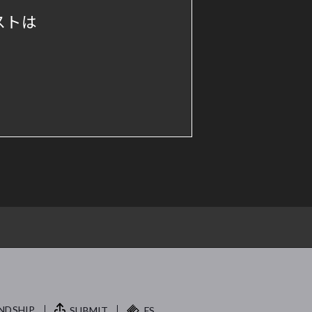
ストは
NDSHIP.
SUBMIT
FS.