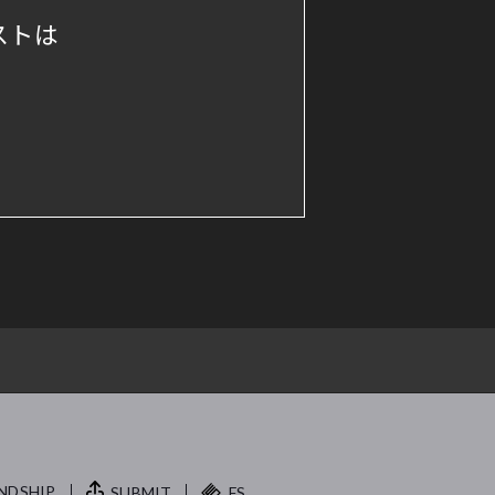
ストは
NDSHIP.
SUBMIT
FS.