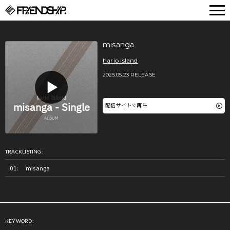
FRIENDSHIP.
misanga
hario island
2025.05.23 RELEASE
配信サイトで再生
TRACKLISTING:
misanga
KEYWORD: