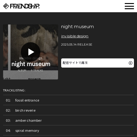
FRIENDSHIP.
night museum
invisible design
2025.05.14 RELEASE
配信サイトで再生
TRACKLISTING:
fossil entrance
birch reverie
amber chamber
spiral memory