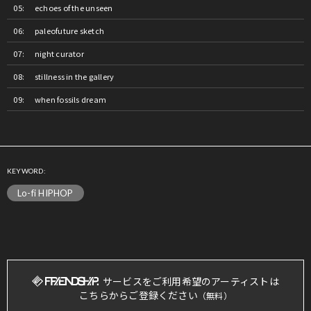
echoes of the unseen
paleofuture sketch
night curator
stillness in the gallery
when fossils dream
KEYWORD:
Lo-fi HIPHOP
サービスをご利用希望のアーティストは
こちらからご登録ください
（無料）