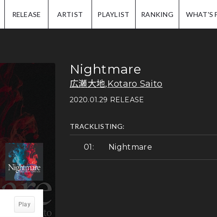
IP.
RELEASE
ARTIST
PLAYLIST
RANKING
WHAT'S 
Nightmare
広瀬大地
,
Kotaro Saito
2020.01.29 RELEASE
TRACKLISTING:
Nightmare