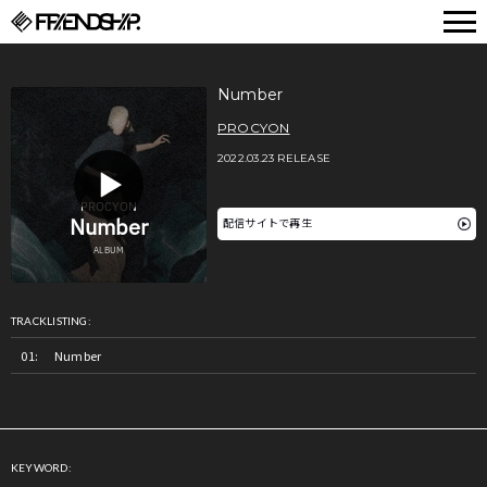
FRIENDSHIP.
Number
PROCYON
2022.03.23 RELEASE
配信サイトで再生
TRACKLISTING:
Number
KEYWORD: