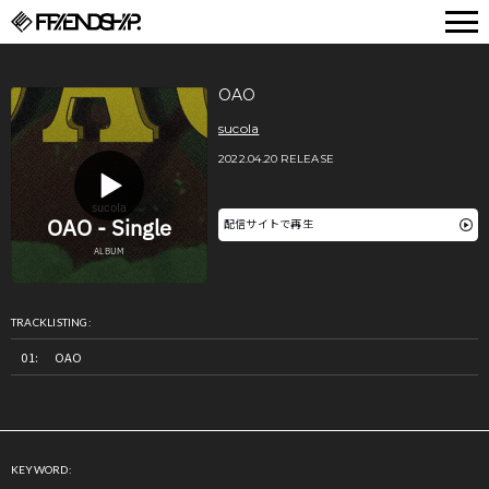
FRIENDSHIP.
OAO
sucola
2022.04.20 RELEASE
配信サイトで再生
TRACKLISTING:
OAO
KEYWORD: