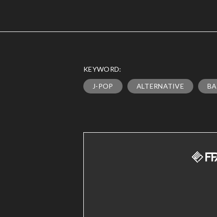
KEYWORD:
J-POP
ALTERNATIVE
B