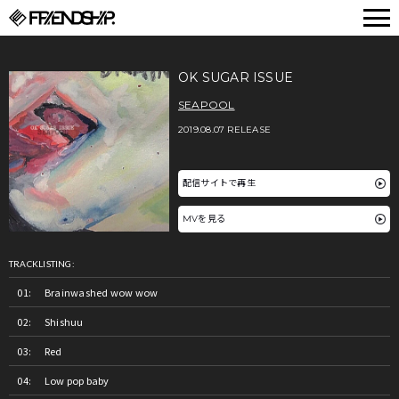
FRIENDSHIP.
OK SUGAR ISSUE
SEAPOOL
2019.08.07 RELEASE
配信サイトで再生
MVを見る
TRACKLISTING:
Brainwashed wow wow
Shishuu
Red
Low pop baby