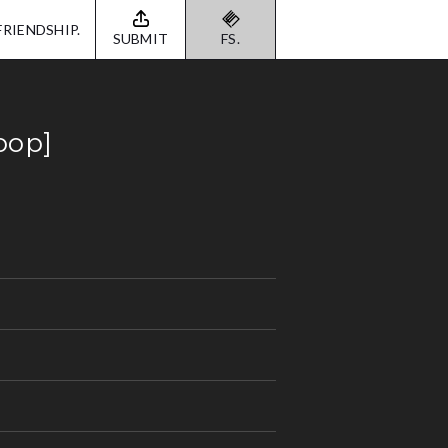
FRIENDSHIP.
SUBMIT
FS.
oop]