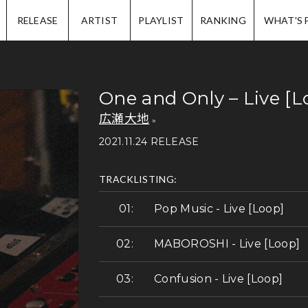
IP.
RELEASE
ARTIST
PLAYLIST
RANKING
WHAT'S 
One and Only – Live [L
広瀬大地
2021.11.24 RELEASE
TRACKLISTING:
Pop Music - Live [Loop]
MABOROSHI - Live [Loop]
Confusion - Live [Loop]