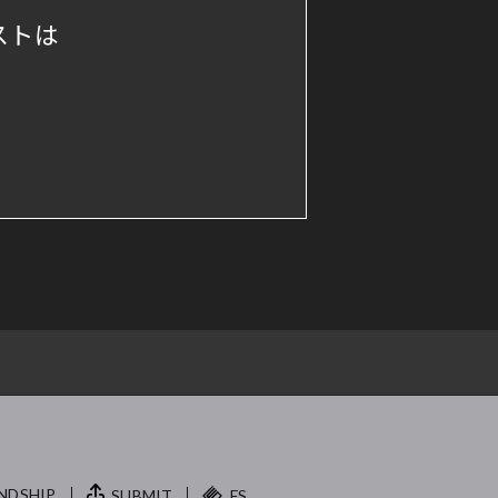
ストは
NDSHIP.
SUBMIT
FS.