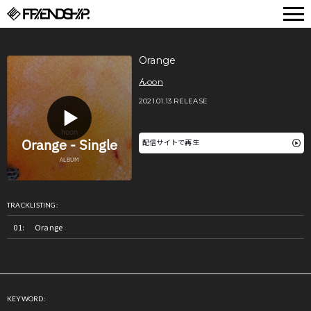
FRIENDSHIP.
Orange
んoon
2021.01.13 RELEASE
配信サイトで再生
TRACKLISTING:
Orange
KEYWORD: