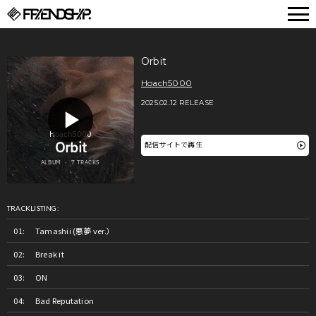
FRIENDSHIP.
Orbit
Hoach5000
2025.02.12 RELEASE
配信サイトで再生
TRACKLISTING:
Tamashii (悪夢 ver.）
Break it
ON
Bad Reputation