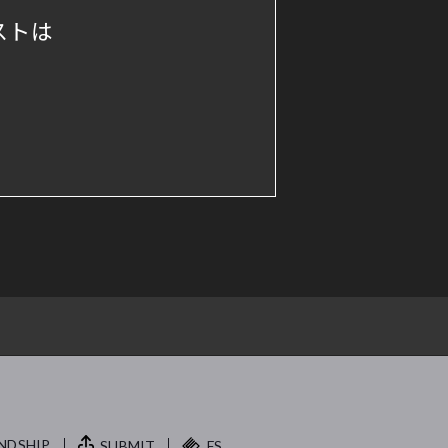
ストは
NDSHIP.
SUBMIT
FS.