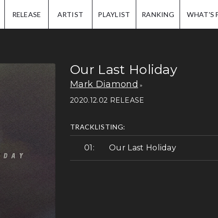
IP.
RELEASE
ARTIST
PLAYLIST
RANKING
WHAT'S 
Our Last Holiday
Mark Diamond
2020.12.02 RELEASE
TRACKLISTING:
Our Last Holiday