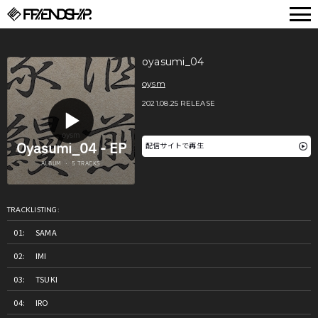
FRIENDSHIP.
oyasumi_04
oysm
2021.08.25 RELEASE
配信サイトで再生
TRACKLISTING:
SAMA
IMI
TSUKI
IRO