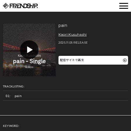
FRIENDSHIP.
pain
Kaori Kusuhashi
2025.11.05 RELEASE
配信サイトで再生
TRACKLISTING:
pain
KEYWORD: