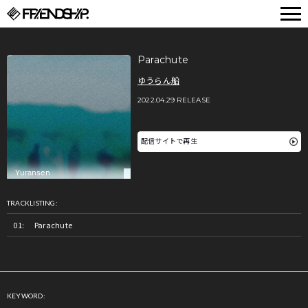
FRIENDSHIP.
Parachute
ゆうらん船
2022.04.29 RELEASE
配信サイトで再生
TRACKLISTING:
Parachute
KEYWORD: