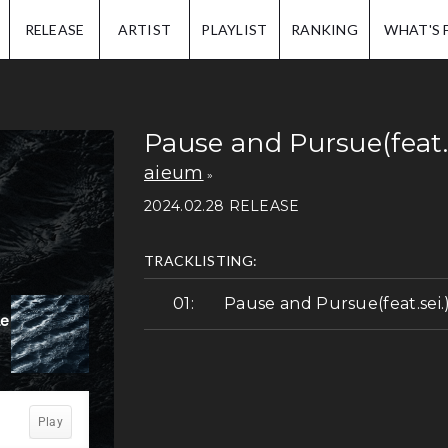
IP.
RELEASE
ARTIST
PLAYLIST
RANKING
WHAT'S 
Pause and Pursue(feat.s
aieum
2024.02.28 RELEASE
TRACKLISTING:
Pause and Pursue(feat.sei.