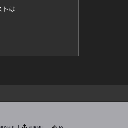
ストは
NDSHIP.
SUBMIT
FS.