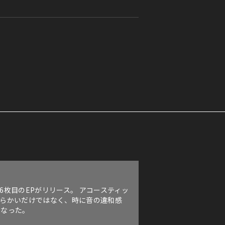
枚目のEPがリリース。 アコースティッ
柔らかいだけではなく、時に音の違和感
となった。