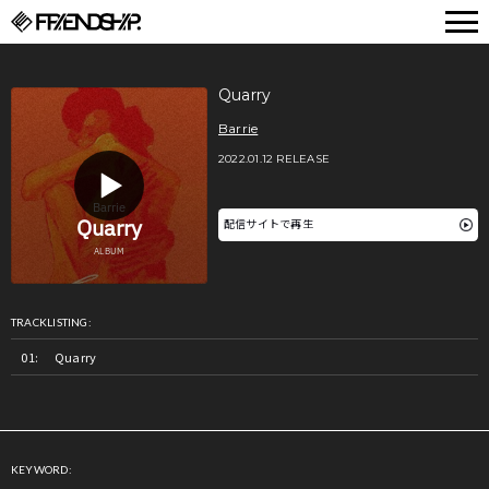
FRIENDSHIP.
Quarry
Barrie
2022.01.12 RELEASE
配信サイトで再生
TRACKLISTING:
Quarry
KEYWORD: