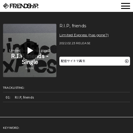
FRIENDSHIP.
R.I.P, friends
Limited Express (has gone?)
2022.02.23 RELEASE
配信サイトで再生
TRACKLISTING:
R.I.P, friends
KEYWORD: