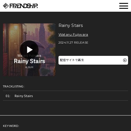
FRIENDSHIP.
Rainy Stairs
Wataru Fujiwara
2024.11.27 RELEASE
配信サイトで再生
TRACKLISTING:
Rainy Stairs
KEYWORD: