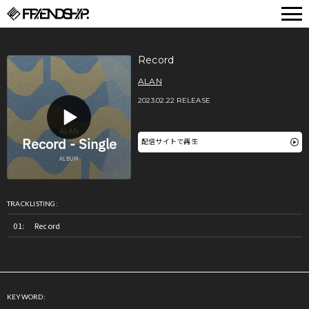
FRIENDSHIP.
Record
ALAN
2023.02.22 RELEASE
配信サイトで再生
TRACKLISTING:
Record
KEYWORD: