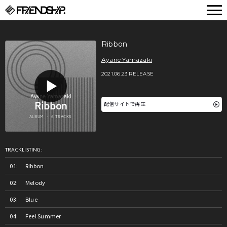
FRIENDSHIP.
Ribbon
Ayane Yamazaki
2021.06.23 RELEASE
配信サイトで再生
TRACKLISTING:
Ribbon
Melody
Blue
Feel Summer